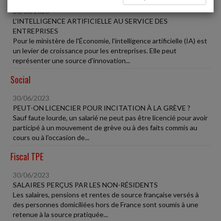
30/06/2023
L'INTELLIGENCE ARTIFICIELLE AU SERVICE DES
ENTREPRISES
Pour le ministère de l'Économie, l'intelligence artificielle (IA) est
un levier de croissance pour les entreprises. Elle peut
représenter une source d'innovation...
Social
30/06/2023
PEUT-ON LICENCIER POUR INCITATION À LA GRÈVE ?
Sauf faute lourde, un salarié ne peut pas être licencié pour avoir
participé à un mouvement de grève ou à des faits commis au
cours ou à l'occasion de...
Fiscal TPE
30/06/2023
SALAIRES PERÇUS PAR LES NON-RÉSIDENTS
Les salaires, pensions et rentes de source française versés à
des personnes domiciliées hors de France sont soumis à une
retenue à la source pratiquée...