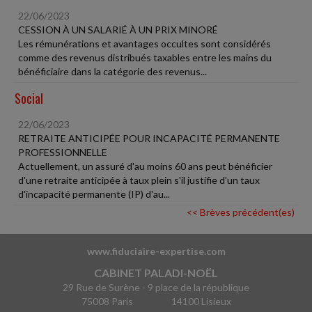
22/06/2023
CESSION À UN SALARIÉ À UN PRIX MINORÉ
Les rémunérations et avantages occultes sont considérés
comme des revenus distribués taxables entre les mains du
bénéficiaire dans la catégorie des revenus...
Social
22/06/2023
RETRAITE ANTICIPÉE POUR INCAPACITÉ PERMANENTE
PROFESSIONNELLE
Actuellement, un assuré d'au moins 60 ans peut bénéficier
d'une retraite anticipée à taux plein s'il justifie d'un taux
d'incapacité permanente (IP) d'au...
<< Brèves précédent(es)
www.fiduciaire-expertise.com
CABINET PALADI-NOËL
29 Rue de Surène - 9 place de la république
75008 Paris
14100 Lisieux