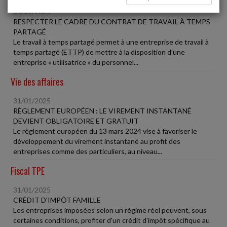
31/01/2025
RESPECTER LE CADRE DU CONTRAT DE TRAVAIL À TEMPS
PARTAGÉ
Le travail à temps partagé permet à une entreprise de travail à
temps partagé (ETTP) de mettre à la disposition d'une
entreprise « utilisatrice » du personnel...
Vie des affaires
31/01/2025
RÈGLEMENT EUROPÉEN : LE VIREMENT INSTANTANÉ
DEVIENT OBLIGATOIRE ET GRATUIT
Le règlement européen du 13 mars 2024 vise à favoriser le
développement du virement instantané au profit des
entreprises comme des particuliers, au niveau...
Fiscal TPE
31/01/2025
CRÉDIT D'IMPÔT FAMILLE
Les entreprises imposées selon un régime réel peuvent, sous
certaines conditions, profiter d'un crédit d'impôt spécifique au