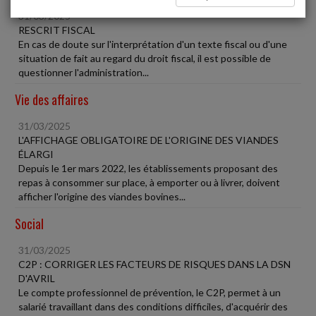
31/03/2025
RESCRIT FISCAL
En cas de doute sur l'interprétation d'un texte fiscal ou d'une
situation de fait au regard du droit fiscal, il est possible de
questionner l'administration...
Vie des affaires
31/03/2025
L'AFFICHAGE OBLIGATOIRE DE L'ORIGINE DES VIANDES
ÉLARGI
Depuis le 1er mars 2022, les établissements proposant des
repas à consommer sur place, à emporter ou à livrer, doivent
afficher l'origine des viandes bovines...
Social
31/03/2025
C2P : CORRIGER LES FACTEURS DE RISQUES DANS LA DSN
D'AVRIL
Le compte professionnel de prévention, le C2P, permet à un
salarié travaillant dans des conditions difficiles, d'acquérir des