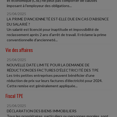
et économique (CSE) ne peut pas comporter de clauses
imposant à l'employeur des obligations...
25/04/2025
LA PRIME D'ANCIENNETÉ EST-ELLE DUE EN CAS D'ABSENCE
DU SALARIÉ ?
Un salarié est licencié pour inaptitude et impossibilité de
reclassement après 2 ans d'arrêt de travail. Il réclame la prime
conventionnelle d'ancienneté...
Vie des affaires
25/04/2025
NOUVELLE DATE LIMITE POUR LA DEMANDE DE
RÉDUCTION DES FACTURES D'ÉLECTRICITÉ DES TPE
Les très petites entreprises peuvent bénéficier d'une
réduction de prix sur leurs factures d'électricité pour 2024.
Cette remise est généralement appliquée...
Fiscal TPE
25/04/2025
DÉCLARATION DES BIENS IMMOBILIERS
Tous les propriétaires, particuliers ou personnes morales, sont