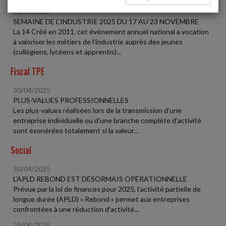
30/04/2025
SEMAINE DE L'INDUSTRIE 2025 DU 17 AU 23 NOVEMBRE
La 14 Créé en 2011, cet événement annuel national a vocation
à valoriser les métiers de l'industrie auprès des jeunes
(collégiens, lycéens et apprentis)...
Fiscal TPE
30/04/2025
PLUS-VALUES PROFESSIONNELLES
Les plus-values réalisées lors de la transmission d'une
entreprise individuelle ou d'une branche complète d'activité
sont exonérées totalement si la valeur...
Social
30/04/2025
L'APLD REBOND EST DÉSORMAIS OPÉRATIONNELLE
Prévue par la loi de finances pour 2025, l'activité partielle de
longue durée (APLD) « Rebond » permet aux entreprises
confrontées à une réduction d'activité...
29/04/2025